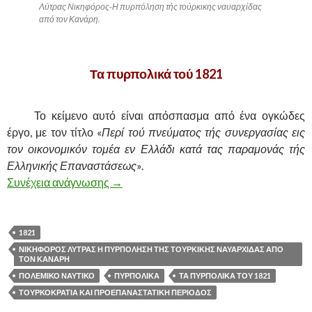
Λύτρας Νικηφόρος-Η πυρπόληση τής τούρκικης ναυαρχίδας
από τον Κανάρη.
Τα πυρπολικά τού 1821
,
……….
Το κείμενο αυτό είναι απόσπασμα από ένα ογκώδες
έργο, με τον τίτλο «
Περί τού πνεύματος τής συνεργασίας εις
τον οικονομικόν τομέα εν Ελλάδι κατά τας παραμονάς τής
Ελληνικής Επαναστάσεως
».
Συνέχεια ανάγνωσης
ΤΑ ΠΥΡΠΟΛΙΚΑ ΤΟΥ 1821
→
1821
ΝΙΚΗΦΟΡΟΣ ΛΥΤΡΑΣ Η ΠΥΡΠΟΛΗΣΗ ΤΗΣ ΤΟΥΡΚΙΚΗΣ ΝΑΥΑΡΧΙΔΑΣ ΑΠΟ
ΤΟΝ ΚΑΝΑΡΗ
ΠΟΛΕΜΙΚΟ ΝΑΥΤΙΚΟ
ΠΥΡΠΟΛΙΚΑ
ΤΑ ΠΥΡΠΟΛΙΚΑ ΤΟΥ 1821
ΤΟΥΡΚΟΚΡΑΤΙΑ ΚΑΙ ΠΡΟΕΠΑΝΑΣΤΑΤΙΚΗ ΠΕΡΙΟΔΟΣ