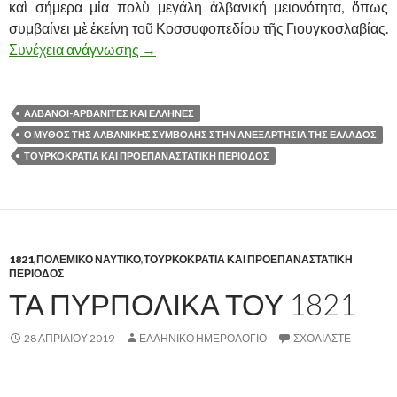
καὶ σήμερα μἰα πολὺ μεγάλη ἀλβανική μειονότητα, ὅπως
συμβαίνει μὲ ἐκείνη τοῦ Κοσσυφοπεδίου τῆς Γιουγκοσλαβίας.
Συνέχεια ανάγνωσης
Ο ΜΥΘΟΣ ΤΗΣ ΑΛΒΑΝΙΚΗΣ ΣΥΜΒΟΛΗ
→
ΑΛΒΑΝΟΙ-ΑΡΒΑΝΙΤΕΣ ΚΑΙ ΕΛΛΗΝΕΣ
Ο ΜΥΘΟΣ ΤΗΣ ΑΛΒΑΝΙΚΗΣ ΣΥΜΒΟΛΗΣ ΣΤΗΝ ΑΝΕΞΑΡΤΗΣΙΑ ΤΗΣ ΕΛΛΑΔΟΣ
ΤΟΥΡΚΟΚΡΑΤΙΑ ΚΑΙ ΠΡΟΕΠΑΝΑΣΤΑΤΙΚΗ ΠΕΡΙΟΔΟΣ
1821
,
ΠΟΛΕΜΙΚΟ ΝΑΥΤΙΚΟ
,
ΤΟΥΡΚΟΚΡΑΤΙΑ ΚΑΙ ΠΡΟΕΠΑΝΑΣΤΑΤΙΚΗ
ΠΕΡΙΟΔΟΣ
ΤΑ ΠΥΡΠΟΛΙΚΑ ΤΟΥ 1821
28 ΑΠΡΙΛΊΟΥ 2019
ΕΛΛΗΝΙΚΟ ΗΜΕΡΟΛΟΓΙΟ
ΣΧΟΛΙΆΣΤΕ
..,