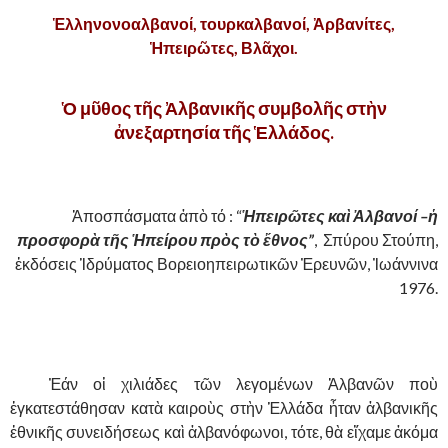
Ἑλληνονοαλβανοί, τουρκαλβανοί, Ἀρβανίτες,
Ἡπειρῶτες, Βλᾶχοι.
Ὁ μῦθος τῆς Ἀλβανικῆς συμβολῆς στὴν
ἀνεξαρτησία τῆς Ἑλλάδος.
,
……….
Ἀποσπάσματα ἀπὸ τό : “
Ἡπειρῶτες καὶ Ἀλβανοί –ἡ
προσφορὰ τῆς Ἡπείρου πρὸς τὸ ἔθνος”
, Σπύρου Στούπη,
ἐκδόσεις Ἱδρύματος Βορειοηπειρωτικῶν Ἐρευνῶν, Ἰωάννινα
1976.
……….
Ἐάν οἱ χιλιάδες τῶν λεγομένων Ἀλβανῶν ποὺ
ἐγκατεστάθησαν κατὰ καιροὺς στὴν Ἑλλάδα ἦταν ἀλβανικῆς
ἐθνικῆς συνειδήσεως καὶ ἀλβανόφωνοι, τότε, θὰ εἴχαμε ἀκόμα