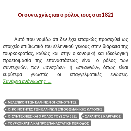
Οι συντεχνίες και ο ρόλος τους στα 1821
.
……….
Αυτό που νομίζω ότι δεν έχει επαρκώς προσεχθεί ως
στοιχείο επιβιωτικό του ελληνικού γένους στην διάρκεια της
τουρκοκρατίας, καθώς και στην οικονομική και ιδεολογική
προετοιμασία της επαναστάσεως είναι ο ρόλος των
συντεχνιών, των «
ισναφίων
» ή «
σιναφιών
», όπως είναι
ευρύτερα γνωστές οι επαγγελματικές ενώσεις.
Συνέχεια ανάγνωσης
ΟΙ ΣΥΝΤΕΧΝΙΕΣ ΚΑΙ Ο ΡΟΛΟΣ ΤΟΥΣ Σ
→
ΜΕΛΕΝΙΚΟΝ ΤΩΝ ΕΛΛΗΝΩΝ ΟΙ ΚΟΙΝΟΤΗΤΕΣ
ΟΙ ΚΟΙΝΟΤΗΤΕΣ ΤΩΝ ΕΛΛΗΝΩΝ ΕΠΙ ΟΘΩΜΑΝΙΚΗΣ ΚΑΤΟΧΗΣ
ΟΙ ΣΥΝΤΕΧΝΙΕΣ ΚΑΙ Ο ΡΟΛΟΣ ΤΟΥΣ ΣΤΑ 1821
ΣΑΡΑΝΤΟΣ ΚΑΡΓΑΚΟΣ
ΤΟΥΡΚΟΚΡΑΤΙΑ ΚΑΙ ΠΡΟΕΠΑΝΑΣΤΑΤΙΚΗ ΠΕΡΙΟΔΟΣ